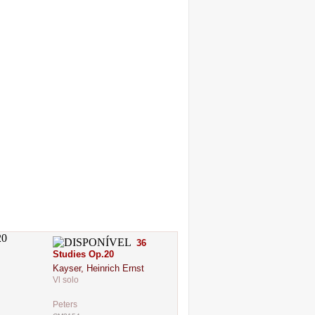
36
Studies Op.20
Kayser, Heinrich Ernst
Vl solo
Peters