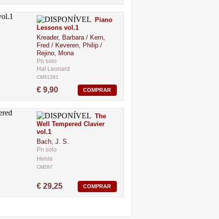
Piano
Lessons vol.1
Kreader, Barbara / Kern,
Fred / Keveren, Philip /
Rejino, Mona
Pn solo
Hal Leonard
CM31281
€ 9,90
COMPRAR
The
Well Tempered Clavier
vol.1
Bach, J. S.
Pn solo
Henle
CM287
€ 29,25
COMPRAR