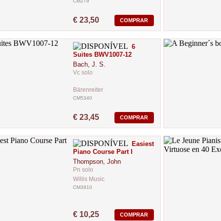
CM279
€ 23,50
COMPRAR
6
Suites BWV1007-12
Bach, J. S.
Vc solo
Bärenreiter
CM5340
€ 23,45
COMPRAR
Easiest
Piano Course Part I
Thompson, John
Pn solo
Willis Music
CM3910
€ 10,25
COMPRAR