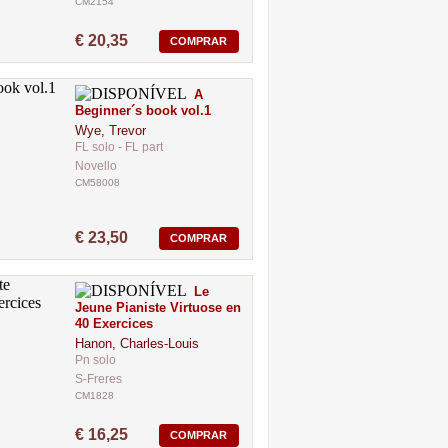
CM2154
€ 20,35
COMPRAR
A
Beginner´s book vol.1
Wye, Trevor
FL solo - FL part
Novello
CM58008
€ 23,50
COMPRAR
Le
Jeune Pianiste Virtuose en
40 Exercices
Hanon, Charles-Louis
Pn solo
S-Freres
CM1828
€ 16,25
COMPRAR