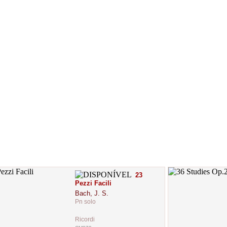
23
Pezzi Facili
Bach, J. S.
Pn solo
Ricordi