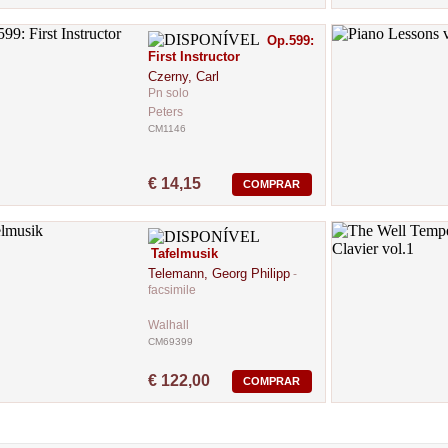
Op.599:
First Instructor
Czerny, Carl
Pn solo
Peters
CM1146
€ 14,15
COMPRAR
Tafelmusik
Telemann, Georg Philipp
-
facsimile
Walhall
CM69399
€ 122,00
COMPRAR