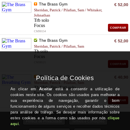
The Brass Gym
€ 52,00
Sheridan, Patrick / Pilafian, Sam / Whitaker,
Johnathan
Trb solo
Focus
COMPRAR
CM90154
The Brass Gym
€ 52,00
Sheridan, Patrick / Pilafian, Sam
Tb solo
Focus
CM38521
COMPRAR
The Breathing Gym
€ 40,90
Sheridan, Patrick / Pilafian, Sam
Tb (Trb, Trp, Tpt) solo
Focus
CM72556
COMPRAR
Política de Privacidade
Termos e Condições