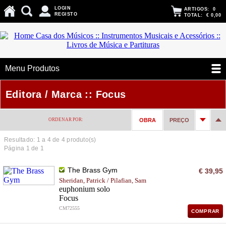
LOGIN
ARTIGOS:
0
REGISTO
TOTAL:
€ 0,00
Menu Produtos
Editora / Marca :: Focus
ORDENAR POR:
OBRA
PREÇO
Resultado: 1 a
4
de 4 produto(s)
Página 1 de 1
The Brass Gym
€ 39,95
Sheridan, Patrick / Pilafian, Sam
euphonium solo
Focus
CM72555
COMPRAR