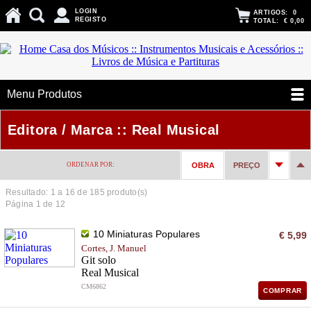
LOGIN
ARTIGOS:
0
REGISTO
TOTAL:
€ 0,00
Menu Produtos
Editora / Marca :: Real Musical
ORDENAR POR:
OBRA
PREÇO
Resultado: 1 a
16
de 185 produto(s)
Página 1 de 12
10 Miniaturas Populares
€ 5,99
Cortes, J. Manuel
Git solo
Real Musical
CM6862
COMPRAR