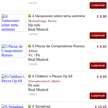
CM7050
COMPRAR
4 Variaciones sobre tema anónimo
€ 8,98
Montsalvatge, Xavier
Hp solo
Real Musical
CM36462
COMPRAR
5 Piezas de Compositores Russos
€ 8,50
Album
Vc / Pn
Real Musical
CM6989
COMPRAR
6 Children´s Pieces Op.69
€ 9,95
Schostakowitsch, Dmitri
Pn solo
Real Musical
CM6821
COMPRAR
6 Sonatinas
€ 15,25