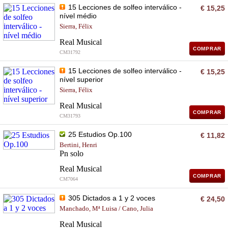
15 Lecciones de solfeo interválico -
€ 15,25
nível médio
Sierra, Félix
Real Musical
COMPRAR
CM31792
15 Lecciones de solfeo interválico -
€ 15,25
nível superior
Sierra, Félix
Real Musical
COMPRAR
CM31793
25 Estudios Op.100
€ 11,82
Bertini, Henri
Pn solo
Real Musical
COMPRAR
CM7064
305 Dictados a 1 y 2 voces
€ 24,50
Manchado, Mª Luisa / Cano, Julia
Real Musical