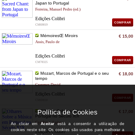
Japan to Portugal
Ferreira, Manuel Pedro (ed.)
Edições Colibri
COMPRAR
CM69819
MémoiresŒ Miroirs
€ 15,00
Assis, Paulo de
Edições Colibri
COMPRAR
CM78325
Mozart, Marcos de Portugal e o seu
€ 18,00
tempo
Cranmer, David
Edições Colibri
COMPRAR
CM69818
Olhares Sobre a Música em
€ 17,00
Portugal no Século XIX
Cymbron, Luísa
Edições Colibri