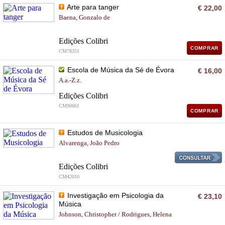
Arte para tanger
€ 22,00
Baena, Gonzalo de
Edições Colibri
COMPRAR
CM78351
Escola de Música da Sé de Évora
€ 16,00
A.a.-Z.z.
Edições Colibri
CM90661
COMPRAR
Estudos de Musicologia
Alvarenga, João Pedro
Edições Colibri
CM42010
Investigação em Psicologia da
€ 23,10
Música
Johnson, Christopher / Rodrigues, Helena