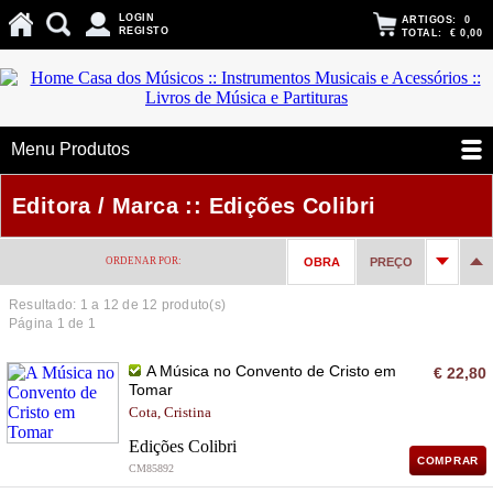
LOGIN
ARTIGOS:
0
REGISTO
TOTAL:
€ 0,00
Menu Produtos
Editora / Marca :: Edições Colibri
ORDENAR POR:
OBRA
PREÇO
Resultado: 1 a
12
de 12 produto(s)
Página 1 de 1
A Música no Convento de Cristo em
€ 22,80
Tomar
Cota, Cristina
Edições Colibri
COMPRAR
CM85892