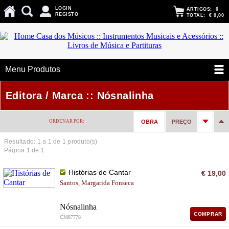
LOGIN
ARTIGOS:
0
REGISTO
TOTAL:
€ 0,00
Menu Produtos
Editora / Marca :: Nósnalinha
ORDENAR POR:
OBRA
PREÇO
Resultado: 1 a
1
de 1 produto(s)
Página 1 de 1
Histórias de Cantar
€ 19,00
Santos, Margarida Fonseca
Nósnalinha
COMPRAR
CM87778