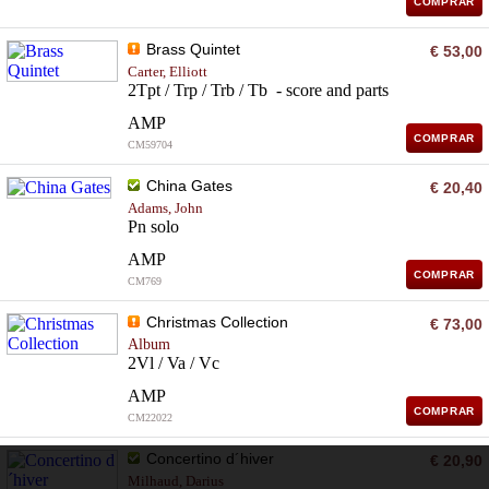
COMPRAR
Brass Quintet
€ 53,00
Carter, Elliott
2Tpt / Trp / Trb / Tb - score and parts
AMP
COMPRAR
CM59704
China Gates
€ 20,40
Adams, John
Pn solo
AMP
COMPRAR
CM769
Christmas Collection
€ 73,00
Album
2Vl / Va / Vc
AMP
COMPRAR
CM22022
Concertino d´hiver
€ 20,90
Milhaud, Darius