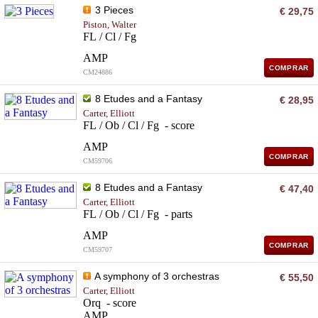
3 Pieces
€ 29,75
Piston, Walter
FL / Cl / Fg
AMP
COMPRAR
CM24886
8 Etudes and a Fantasy
€ 28,95
Carter, Elliott
FL / Ob / Cl / Fg - score
AMP
COMPRAR
CM59706
8 Etudes and a Fantasy
€ 47,40
Carter, Elliott
FL / Ob / Cl / Fg - parts
AMP
COMPRAR
CM59707
A symphony of 3 orchestras
€ 55,50
Carter, Elliott
Orq - score
AMP