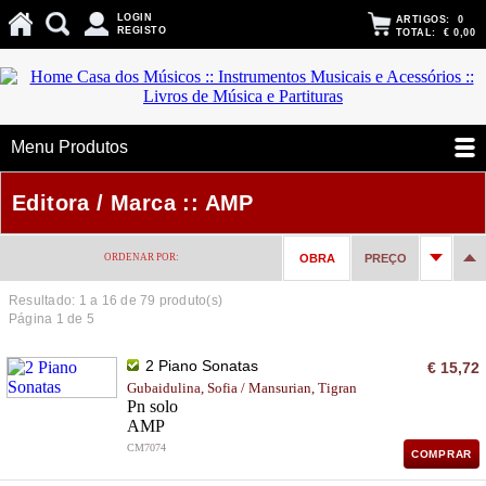
LOGIN
ARTIGOS:
0
REGISTO
TOTAL:
€ 0,00
Menu Produtos
Editora / Marca :: AMP
ORDENAR POR:
OBRA
PREÇO
Resultado: 1 a
16
de 79 produto(s)
Página 1 de 5
2 Piano Sonatas
€ 15,72
Gubaidulina, Sofia / Mansurian, Tigran
Pn solo
AMP
CM7074
COMPRAR