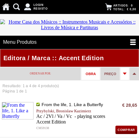
LOGIN
ARTIGOS:
0
REGISTO
TOTAL:
€ 0,00
Menu Produtos
Editora / Marca :: Accent Edition
ORDENAR POR:
OBRA
PREÇO
Resultado: 1 a
4
de 4 produto(s)
Página 1 de 1
From the life, 1. Like a Butterfly
€ 28,65
Przybylski, Bronislaw Kazimierz
Ac / 2Vl / Va / Vc - playing scores
Accent Edition
CM59138
COMPRAR