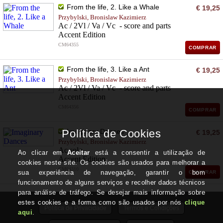
From the life, 2. Like a Whale
€ 19,25
Przybylski, Bronislaw Kazimierz
Ac / 2Vl / Va / Vc - score and parts
Accent Edition
CM64355
COMPRAR
From the life, 3. Like a Ant
€ 19,25
Przybylski, Bronislaw Kazimierz
Ac / 2Vl / Va / Vc - score and parts
Accent Edition
CM64356
COMPRAR
Imaginary Dances
€ 19,25
Przybylski, Bronislaw Kazimierz
Ac solo
Accent Edition
CM64310
COMPRAR
Política de Privacidade
Termos e Condições