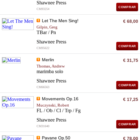
Shawnee Press
COMPRAR
CM93254
Let The Men Sing!
€ 68,00
Gilpin, Greg
TBar / Pn
Shawnee Press
COMPRAR
CM95622
Merlin
€ 31,75
Thomas, Andrew
marimba solo
Shawnee Press
COMPRAR
CM66563
Movements Op.16
€ 17,25
Muczynski, Robert
FL / Ob / Cl / Trp / Fg
Shawnee Press
COMPRAR
CM31640
Pavane Op.50
€ 78,00