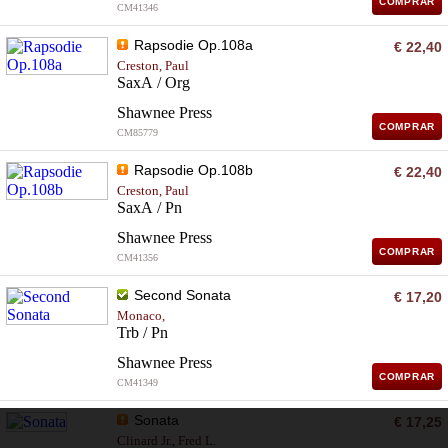
COMPRAR
CM41346
Rapsodie Op.108a
€ 22,40
Creston, Paul
SaxA / Org
Shawnee Press
COMPRAR
CM85779
Rapsodie Op.108b
€ 22,40
Creston, Paul
SaxA / Pn
Shawnee Press
COMPRAR
CM41356
Second Sonata
€ 17,20
Monaco,
Trb / Pn
Shawnee Press
COMPRAR
CM41349
Sonata
€ 17,25
Clinard Jr., Fred L.