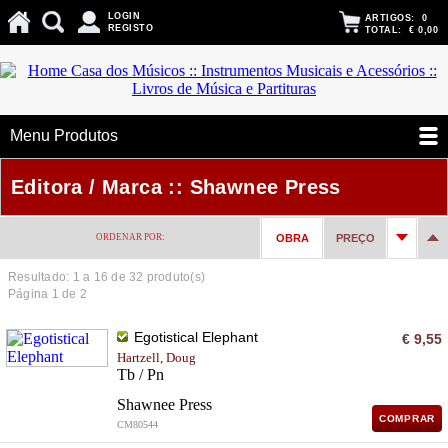
LOGIN
ARTIGOS:
0
REGISTO
TOTAL:
€ 0,00
Menu Produtos
Editora / Marca :: Shawnee Press
ORDENAR POR:
OBRA
PREÇO
Resultado: 1 a
16
de 32 produto(s)
Página 1 de 2
Egotistical Elephant
€ 9,55
Hartzell, Doug
Tb / Pn
Shawnee Press
COMPRAR
CM80544