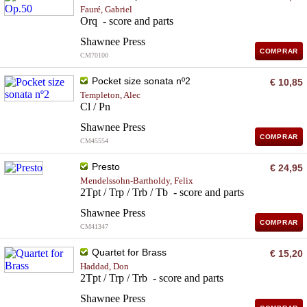
Fauré, Gabriel
Orq - score and parts
Shawnee Press
COMPRAR
CM70100
Pocket size sonata nº2
€ 10,85
Templeton, Alec
Cl / Pn
Shawnee Press
COMPRAR
CM45554
Presto
€ 24,95
Mendelssohn-Bartholdy, Felix
2Tpt / Trp / Trb / Tb - score and parts
Shawnee Press
COMPRAR
CM41347
Quartet for Brass
€ 15,20
Haddad, Don
2Tpt / Trp / Trb - score and parts
Shawnee Press