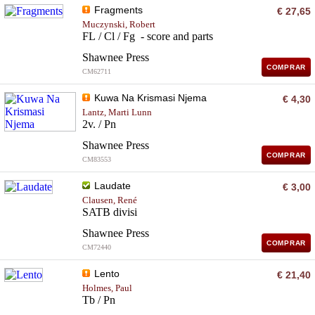
Fragments
€ 27,65
Muczynski, Robert
FL / Cl / Fg - score and parts
Shawnee Press
COMPRAR
CM62711
Kuwa Na Krismasi Njema
€ 4,30
Lantz, Marti Lunn
2v. / Pn
Shawnee Press
COMPRAR
CM83553
Laudate
€ 3,00
Clausen, René
SATB divisi
Shawnee Press
COMPRAR
CM72440
Lento
€ 21,40
Holmes, Paul
Tb / Pn