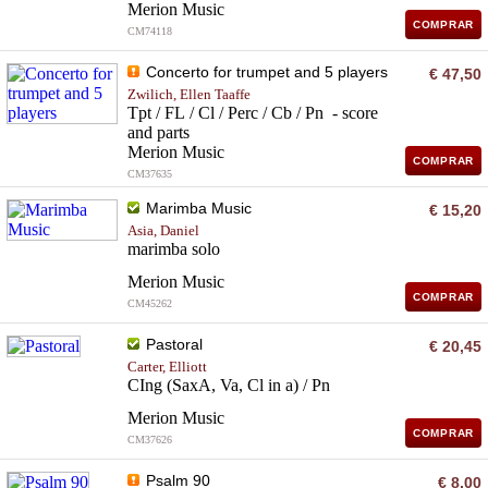
Merion Music
COMPRAR
CM74118
Concerto for trumpet and 5 players
€ 47,50
Zwilich, Ellen Taaffe
Tpt / FL / Cl / Perc / Cb / Pn - score
and parts
Merion Music
COMPRAR
CM37635
Marimba Music
€ 15,20
Asia, Daniel
marimba solo
Merion Music
COMPRAR
CM45262
Pastoral
€ 20,45
Carter, Elliott
CIng (SaxA, Va, Cl in a) / Pn
Merion Music
COMPRAR
CM37626
Psalm 90
€ 8,00