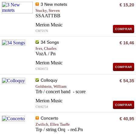
3 New motets
€ 15,20
Stucky, Steven
SSAATTBB
Merion Music
COMPRAR
CM72176
34 Songs
€ 16,46
Ives, Charles
VozA / Pn
Merion Music
COMPRAR
CM24172
Colloquy
€ 54,35
Goldstein, William
Trb / concert band - score
Merion Music
COMPRAR
CM42754
Concerto
€ 40,95
Zwilich, Ellen Taaffe
Trp / string Orq - red.Pn