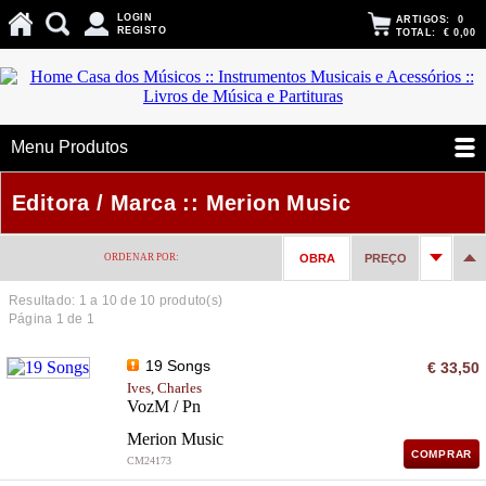
LOGIN
ARTIGOS:
0
REGISTO
TOTAL:
€ 0,00
Menu Produtos
Editora / Marca :: Merion Music
ORDENAR POR:
OBRA
PREÇO
Resultado: 1 a
10
de 10 produto(s)
Página 1 de 1
19 Songs
€ 33,50
Ives, Charles
VozM / Pn
Merion Music
COMPRAR
CM24173