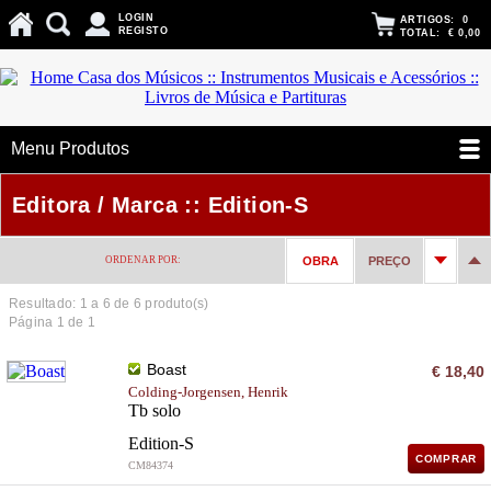
LOGIN
ARTIGOS:
0
REGISTO
TOTAL:
€ 0,00
Menu Produtos
Editora / Marca :: Edition-S
ORDENAR POR:
OBRA
PREÇO
Resultado: 1 a
6
de 6 produto(s)
Página 1 de 1
Boast
€ 18,40
Colding-Jorgensen, Henrik
Tb solo
Edition-S
COMPRAR
CM84374