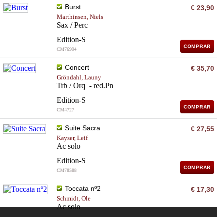
Burst
€ 23,90
Marthinsen, Niels
Sax / Perc
Edition-S
COMPRAR
CM76994
Concert
€ 35,70
Gröndahl, Launy
Trb / Orq - red.Pn
Edition-S
COMPRAR
CM4727
Suite Sacra
€ 27,55
Kayser, Leif
Ac solo
Edition-S
COMPRAR
CM78588
Toccata nº2
€ 17,30
Schmidt, Ole
Ac solo