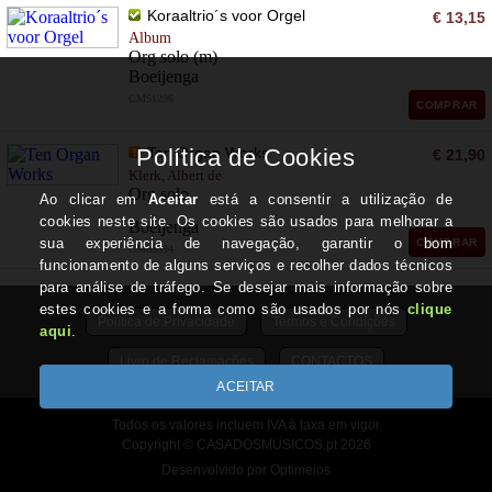
Koraaltrio´s voor Orgel
€ 13,15
Album
Org solo (m)
Boeijenga
CM51296
COMPRAR
Ten Organ Works
€ 21,90
Klerk, Albert de
Org solo
Boeijenga
COMPRAR
CM86394
Política de Privacidade
Termos e Condições
Livro de Reclamações
CONTACTOS
Todos os valores incluem IVA à taxa em vigor
Copyright © CASADOSMUSICOS.pt 2026
Desenvolvido por Optimeios