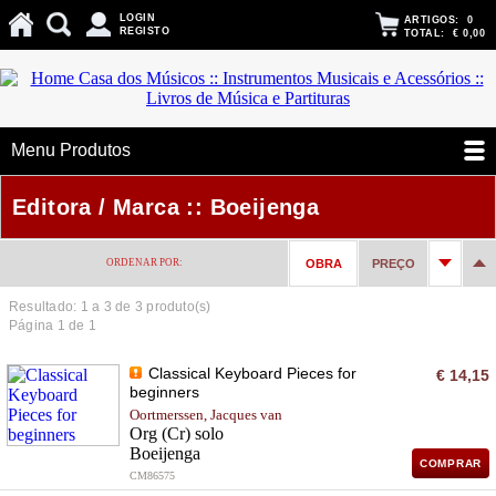
LOGIN
ARTIGOS:
0
REGISTO
TOTAL:
€ 0,00
Menu Produtos
Editora / Marca :: Boeijenga
ORDENAR POR:
OBRA
PREÇO
Resultado: 1 a
3
de 3 produto(s)
Página 1 de 1
Classical Keyboard Pieces for
€ 14,15
beginners
Oortmerssen, Jacques van
Org (Cr) solo
Boeijenga
COMPRAR
CM86575