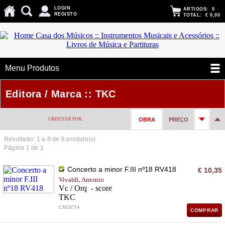
LOGIN
ARTIGOS:
0
REGISTO
TOTAL:
€ 0,00
Menu Produtos
Editora / Marca :: TKC
ORDENAR POR:
OBRA
PREÇO
Resultado: 1 a
8
de 8 produto(s)
Página 1 de 1
Concerto a minor F.III nº18 RV418
€ 10,35
Vivaldi, Antonio
Vc / Orq - score
TKC
CM58714
COMPRAR