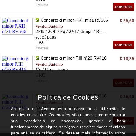
CM62253
COMPRAR
Concerto d minor F.XII nº31 RV566
€ 25,60
Vivaldi, Antonio
2Flb / 2Ob / Fg / 2Vl / strings / Bc -
set of parts
TKC
COMPRAR
CM62249
Concerto g minor F.III nº26 RV416
€ 10,35
Vivaldi, Antonio
Vc / Orq - score
TKC
CM43697
COMPRAR
Concerto g minor F.III nº26 RV416
€ 25,60
Vivaldi, Antonio
Vc / Orq - set of parts
TKC
CM43798
COMPRAR