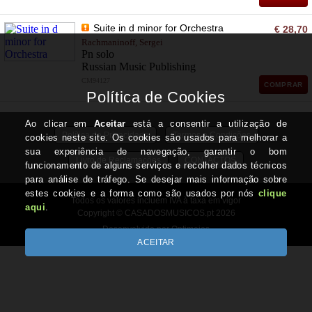
Suite in d minor for Orchestra
€ 28,70
Rachmaninoff, Sergei
Pn solo
Russian Music Publishing
CM94127
COMPRAR
Política de Privacidade
Termos e Condições
Livro de Reclamações
CONTACTOS
Todos os valores incluem IVA à taxa em vigor
Copyright © CASADOSMUSICOS.pt 2026
Desenvolvido por Optimeios