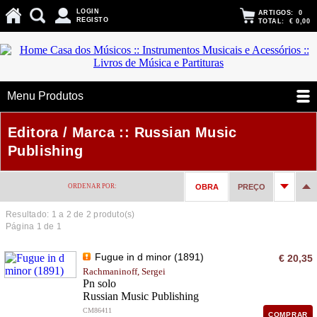
LOGIN
ARTIGOS:
0
REGISTO
TOTAL:
€ 0,00
Menu Produtos
Editora / Marca :: Russian Music
Publishing
ORDENAR POR:
OBRA
PREÇO
Resultado: 1 a
2
de 2 produto(s)
Página 1 de 1
Fugue in d minor (1891)
€ 20,35
Rachmaninoff, Sergei
Pn solo
Russian Music Publishing
CM86411
COMPRAR