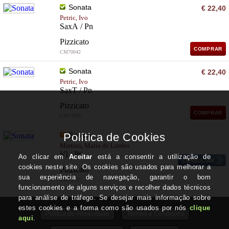
Sonata
€ 22,40
Petric, Ivo
SaxA / Pn
Pizzicato
COMPRAR
CM70042
Sonata
€ 22,40
Petric, Ivo
SaxT / Pn
Pizzicato
COMPRAR
CM73039
Sonata
Martins, Maria de Lurdes
Vl / Pn
Pizzicato
CM73037
Política de Privacidade
Termos e Condições