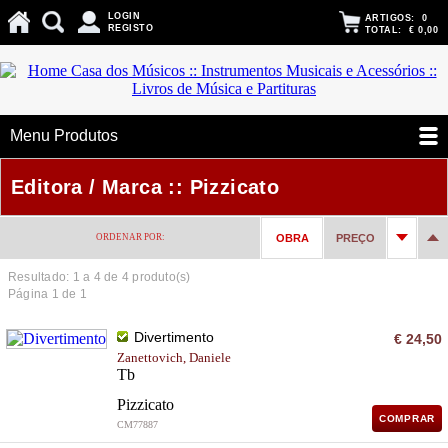
LOGIN
ARTIGOS:
0
REGISTO
TOTAL:
€ 0,00
Menu Produtos
Editora / Marca :: Pizzicato
ORDENAR POR:
OBRA
PREÇO
Resultado: 1 a
4
de 4 produto(s)
Página 1 de 1
Divertimento
€ 24,50
Zanettovich, Daniele
Tb
Pizzicato
COMPRAR
CM77887