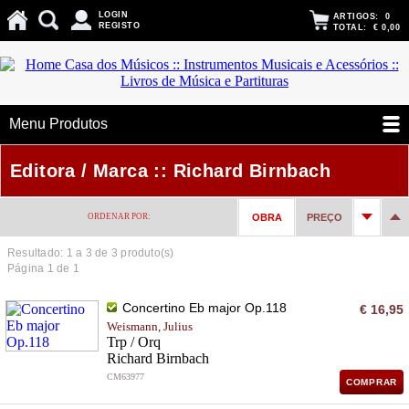
LOGIN
ARTIGOS:
0
REGISTO
TOTAL:
€ 0,00
Menu Produtos
Editora / Marca :: Richard Birnbach
ORDENAR POR:
OBRA
PREÇO
Resultado: 1 a
3
de 3 produto(s)
Página 1 de 1
Concertino Eb major Op.118
€ 16,95
Weismann, Julius
Trp / Orq
Richard Birnbach
CM63977
COMPRAR