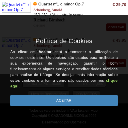
Quartet nº1 d minor Op.7
€ 29,70
Schönberg, Arnold
2Vl / Va / Vc - study score
Richard Birnbach
CM45896
COMPRAR
Quartet nº1 d minor Op.7
€ 43,95
Schönberg, Arnold
2Vl / Va / Vc - parts
Richard Birnbach
CM45898
COMPRAR
Política de Privacidade
Termos e Condições
Livro de Reclamações
CONTACTOS
Todos os valores incluem IVA à taxa em vigor
Copyright © CASADOSMUSICOS.pt 2026
Desenvolvido por Optimeios