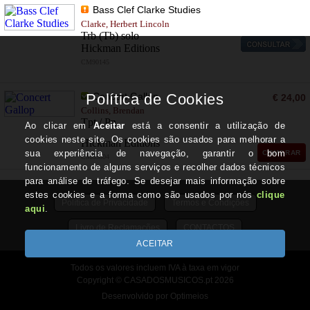
Bass Clef Clarke Studies
Clarke, Herbert Lincoln
Trb (Tb) solo
Hickman Editions
CM90145
Concert Gallop
€ 24,00
Collins, Brendan
Tpt / Pn
Hickman Editions
COMPRAR
CM83804
Política de Privacidade
Termos e Condições
Livro de Reclamações
CONTACTOS
Todos os valores incluem IVA à taxa em vigor
Copyright © CASADOSMUSICOS.pt 2026
Desenvolvido por Optimeios