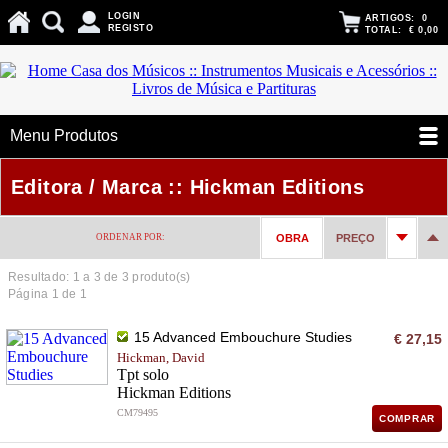
LOGIN
ARTIGOS:
0
REGISTO
TOTAL:
€ 0,00
Menu Produtos
Editora / Marca :: Hickman Editions
ORDENAR POR:
OBRA
PREÇO
Resultado: 1 a
3
de 3 produto(s)
Página 1 de 1
15 Advanced Embouchure Studies
€ 27,15
Hickman, David
Tpt solo
Hickman Editions
CM79495
COMPRAR