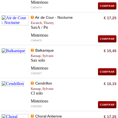
Misterioso
COMPRAR
CM64474
Air de Cour - Nocturne
€ 17,25
Escaich, Thierry
SaxA / Pn
Misterioso
COMPRAR
CM64470
Balkanique
€ 15,45
Kassap, Sylvain
Sax solo
Misterioso
COMPRAR
CM20267
Cendrillon
€ 10,15
Kassap, Sylvain
Cl solo
Misterioso
COMPRAR
CM20269
Choral Antienne
€ 17,25