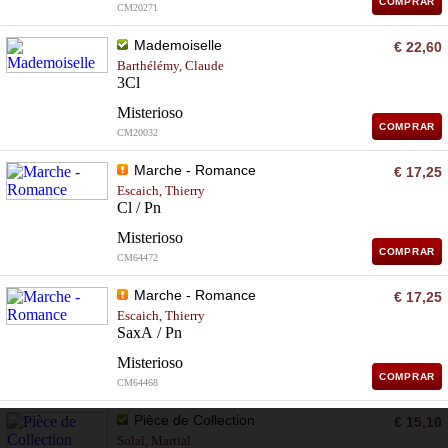
COMPRAR
CM20271
Mademoiselle
€ 22,60
Barthélémy, Claude
3Cl
Misterioso
COMPRAR
CM20032
Marche - Romance
€ 17,25
Escaich, Thierry
Cl / Pn
Misterioso
COMPRAR
CM64472
Marche - Romance
€ 17,25
Escaich, Thierry
SaxA / Pn
Misterioso
COMPRAR
CM64468
Pièce de Collection
€ 15,10
Solal, Martial