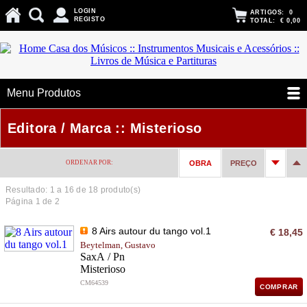
LOGIN
ARTIGOS:
0
REGISTO
TOTAL:
€ 0,00
Menu Produtos
Editora / Marca :: Misterioso
ORDENAR POR:
OBRA
PREÇO
Resultado: 1 a
16
de 18 produto(s)
Página 1 de 2
8 Airs autour du tango vol.1
€ 18,45
Beytelman, Gustavo
SaxA / Pn
Misterioso
CM64539
COMPRAR