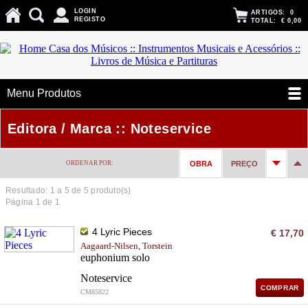
LOGIN
ARTIGOS:
0
REGISTO
TOTAL:
€ 0,00
Menu Produtos
Editora / Marca :: Noteservice
ORDENAR POR:
OBRA
PREÇO
Resultado: 1 a
5
de 5 produto(s)
Página 1 de 1
4 Lyric Pieces
€ 17,70
Aagaard-Nilsen, Torstein
euphonium solo
Noteservice
COMPRAR
CM85822