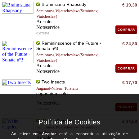
Brahmsiana Rhapsody
€ 19,30
Semjonow, Wjatscheslaw (Semionov,
Viatcheslav)
Ac solo
Noteservice
COMPRAR
CM78809
Remininscence of the Future -
€ 24,80
Sonata nº3
Semjonow, Wjatscheslaw (Semionov,
Viatcheslav)
Ac solo
COMPRAR
Noteservice
CM81009
Two Insects
€ 17,70
Aagaard-Nilsen, Torstein
euphonium solo
Noteservice
COMPRAR
CM85980
Waltz - Caprice
€ 14,60
Semjonow, Wjatscheslaw (Semionov,
Viatcheslav)
Ac solo