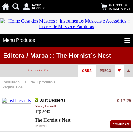
LOGIN
ARTIGOS:
0
REGISTO
TOTAL:
€ 0,00
Menu Produtos
Editora / Marca :: The Hornist´s Nest
ORDENAR POR:
OBRA
PREÇO
Resultado: 1 a
1
de 1 produto(s)
Página 1 de 1
Just Desserts
€ 17,25
Shaw, Lowell
Trp solo
The Hornist´s Nest
COMPRAR
CM38201