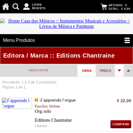
LOGIN
ARTIGOS:
0
REGISTO
TOTAL:
€ 0,00
Menu Produtos
Editora / Marca :: Editions Chantraine
ORDENAR POR:
OBRA
PREÇO
Resultado: 1 a
2
de 2 produto(s)
Página 1 de 1
J´apprends l´orgue
€ 22,00
Faucher, Jérôme
Org solo
Editions Chantraine
COMPRAR
CM42409