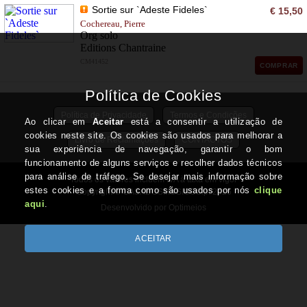
Sortie sur `Adeste Fideles`
€ 15,50
Cochereau, Pierre
Org solo
Editions Chantraine
CM41452
COMPRAR
Política de Privacidade
Termos e Condições
Livro de Reclamações
CONTACTOS
Todos os valores incluem IVA à taxa em vigor
Copyright © CASADOSMUSICOS.pt 2026
Desenvolvido por Optimeios