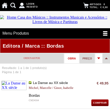
LOGIN
ARTIGOS:
0
REGISTO
TOTAL:
€ 0,00
Menu Produtos
Editora / Marca :: Bordas
ORDENAR POR:
OBRA
PREÇO
Resultado: 1 a
1
de 1 produto(s)
Página 1 de 1
La Danse au XX siècle
€ 49,95
Michel, Marcelle / Ginot, Isabelle
Bordas
CM24164
COMPRAR