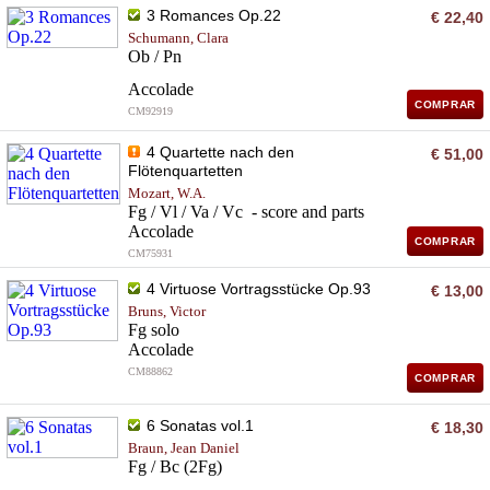
3 Romances Op.22
€ 22,40
Schumann, Clara
Ob / Pn
Accolade
COMPRAR
CM92919
4 Quartette nach den
€ 51,00
Flötenquartetten
Mozart, W.A.
Fg / Vl / Va / Vc - score and parts
Accolade
COMPRAR
CM75931
4 Virtuose Vortragsstücke Op.93
€ 13,00
Bruns, Victor
Fg solo
Accolade
CM88862
COMPRAR
6 Sonatas vol.1
€ 18,30
Braun, Jean Daniel
Fg / Bc (2Fg)