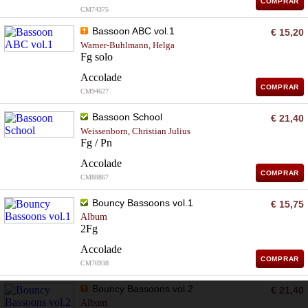
COMPRAR
CM74375
Bassoon ABC vol.1
€ 15,20
Warner-Buhlmann, Helga
Fg solo
Accolade
COMPRAR
CM94627
Bassoon School
€ 21,40
Weissenborn, Christian Julius
Fg / Pn
Accolade
COMPRAR
CM88867
Bouncy Bassoons vol.1
€ 15,75
Album
2Fg
Accolade
COMPRAR
CM76938
Bouncy Bassoons vol.2
€ 21,40
Album