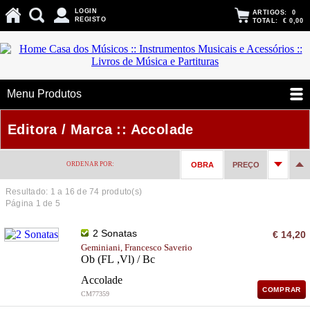
LOGIN
ARTIGOS:
0
REGISTO
TOTAL:
€ 0,00
Menu Produtos
Editora / Marca :: Accolade
ORDENAR POR:
OBRA
PREÇO
Resultado: 1 a
16
de 74 produto(s)
Página 1 de 5
2 Sonatas
€ 14,20
Geminiani, Francesco Saverio
Ob (FL ,Vl) / Bc
Accolade
COMPRAR
CM77359