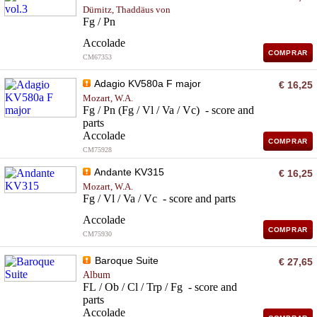
Dürnitz, Thaddäus von
Fg / Pn
Accolade
COMPRAR
CM67353
Adagio KV580a F major
€ 16,25
Mozart, W.A.
Fg / Pn (Fg / Vl / Va / Vc) - score and
parts
Accolade
COMPRAR
CM75928
Andante KV315
€ 16,25
Mozart, W.A.
Fg / Vl / Va / Vc - score and parts
Accolade
COMPRAR
CM75930
Baroque Suite
€ 27,65
Album
FL / Ob / Cl / Trp / Fg - score and
parts
Accolade