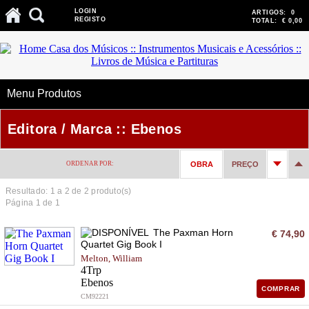
LOGIN
ARTIGOS:
0
REGISTO
TOTAL:
€ 0,00
Menu Produtos
Editora / Marca :: Ebenos
ORDENAR POR:
OBRA
PREÇO
Resultado: 1 a
2
de 2 produto(s)
Página 1 de 1
The Paxman Horn
€ 74,90
Quartet Gig Book I
Melton, William
4Trp
Ebenos
COMPRAR
CM92221