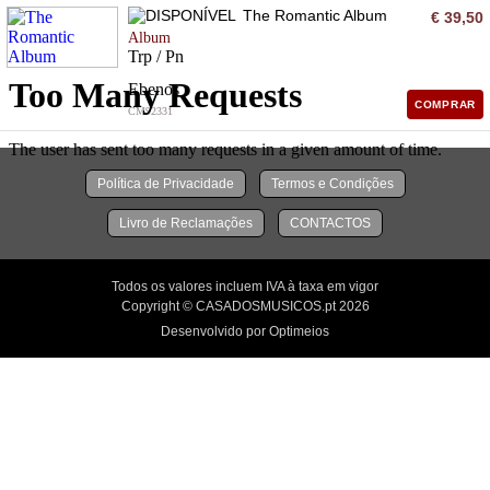
The Romantic Album
€ 39,50
Album
Trp / Pn
Ebenos
COMPRAR
CM92331
Política de Privacidade
Termos e Condições
Livro de Reclamações
CONTACTOS
Todos os valores incluem IVA à taxa em vigor
Copyright © CASADOSMUSICOS.pt 2026
Desenvolvido por Optimeios