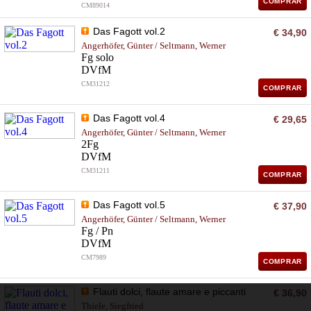
COMPRAR
CM89014
Das Fagott vol.2
€ 34,90
Angerhöfer, Günter / Seltmann, Werner
Fg solo
DVfM
CM31212
COMPRAR
Das Fagott vol.4
€ 29,65
Angerhöfer, Günter / Seltmann, Werner
2Fg
DVfM
CM31211
COMPRAR
Das Fagott vol.5
€ 37,90
Angerhöfer, Günter / Seltmann, Werner
Fg / Pn
DVfM
CM7989
COMPRAR
Flauti dolci, flaute amare e piccanti
€ 36,90
Thiele, Siegfried