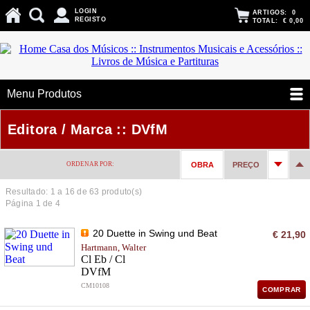
LOGIN
ARTIGOS:
0
REGISTO
TOTAL:
€ 0,00
Menu Produtos
Editora / Marca :: DVfM
ORDENAR POR:
OBRA
PREÇO
Resultado: 1 a
16
de 63 produto(s)
Página 1 de 4
20 Duette in Swing und Beat
€ 21,90
Hartmann, Walter
Cl Eb / Cl
DVfM
CM10108
COMPRAR