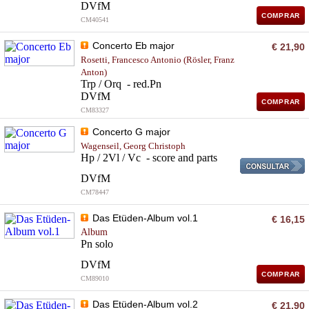
DVfM
COMPRAR
CM40541
Concerto Eb major
€ 21,90
Rosetti, Francesco Antonio (Rösler, Franz
Anton)
Trp / Orq - red.Pn
DVfM
COMPRAR
CM83327
Concerto G major
Wagenseil, Georg Christoph
Hp / 2Vl / Vc - score and parts
DVfM
CM78447
Das Etüden-Album vol.1
€ 16,15
Album
Pn solo
DVfM
COMPRAR
CM89010
Das Etüden-Album vol.2
€ 21,90