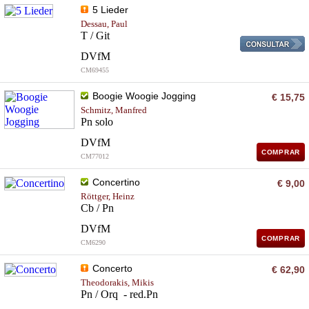
5 Lieder
Dessau, Paul
T / Git
DVfM
CM69455
Boogie Woogie Jogging
€ 15,75
Schmitz, Manfred
Pn solo
DVfM
COMPRAR
CM77012
Concertino
€ 9,00
Röttger, Heinz
Cb / Pn
DVfM
COMPRAR
CM6290
Concerto
€ 62,90
Theodorakis, Mikis
Pn / Orq - red.Pn