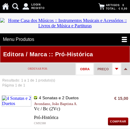
LOGIN
ARTIGOS:
0
REGISTO
TOTAL:
€ 0,00
Menu Produtos
Editora / Marca :: Pró-Histórica
ORDENAR POR:
OBRA
PREÇO
Resultado: 1 a
1
de 1 produto(s)
Página 1 de 1
4 Sonatas e 2 Duetos
€ 15,00
Avondano, João Baptista A.
Vc / Bc (2Vc)
Pró-Histórica
COMPRAR
CM92388