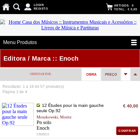
LOGIN
ARTIGOS:
0
REGISTO
TOTAL:
€ 0,00
Menu Produtos
Editora / Marca :: Enoch
ORDENAR POR:
OBRA
PREÇO
Resultado: 1 a
16
de 57 produto(s)
Página 1 de 4
12 Études pour la main gauche
€ 40,00
seule Op.92
Moszkowski, Moritz
Pn solo
Enoch
COMPRAR
CM39211