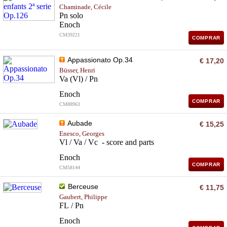
Chaminade, Cécile
Pn solo
Enoch
CM39221
COMPRAR
Appassionato Op.34
€ 17,20
Büsser, Henri
Va (Vl) / Pn
Enoch
COMPRAR
CM88963
Aubade
€ 15,25
Enesco, Georges
Vl / Va / Vc - score and parts
Enoch
COMPRAR
CM58144
Berceuse
€ 11,75
Gaubert, Philippe
FL / Pn
Enoch