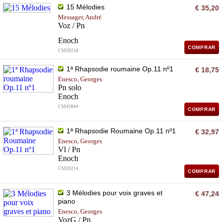
15 Mélodies
€ 35,20
Messager, André
Voz / Pn
Enoch
COMPRAR
CM39218
1ª Rhapsodie roumaine Op.11 nº1
€ 18,75
Enesco, Georges
Pn solo
Enoch
CM42844
COMPRAR
1ª Rhapsodie Roumaine Op.11 nº1
€ 32,97
Enesco, Georges
Vl / Pn
Enoch
CM39214
COMPRAR
3 Mélodies pour voix graves et
€ 47,24
piano
Enesco, Georges
VozG / Pn