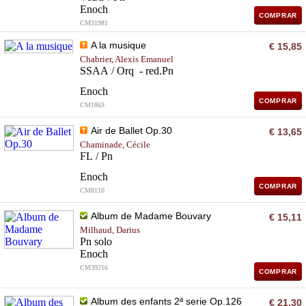
Enoch
COMPRAR
CM31981
A la musique
€ 15,85
Chabrier, Alexis Emanuel
SSAA / Orq - red.Pn
Enoch
COMPRAR
CM1863
Air de Ballet Op.30
€ 13,65
Chaminade, Cécile
FL / Pn
Enoch
COMPRAR
CM8110
Album de Madame Bouvary
€ 15,11
Milhaud, Darius
Pn solo
Enoch
CM39216
COMPRAR
Album des enfants 2ª serie Op.126
€ 21,30