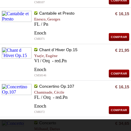
COMPRAR
CM8107
Cantabile et Presto
€ 16,15
Enesco, Georges
FL / Pn
Enoch
COMPRAR
CM8371
Chant d´Hiver Op.15
€ 21,95
Ysaýe, Eugène
Vl / Orq - red.Pn
Enoch
COMPRAR
CM58146
Concertino Op.107
€ 16,15
Chaminade, Cécile
FL / Orq - red.Pn
Enoch
COMPRAR
CM8372
Concerto
€ 34,65
Milhaud, Darius