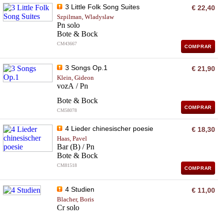
3 Little Folk Song Suites
€ 22,40
Szpilman, Wladyslaw
Pn solo
Bote & Bock
CM43667
COMPRAR
3 Songs Op.1
€ 21,90
Klein, Gideon
vozA / Pn
Bote & Bock
COMPRAR
CM58078
4 Lieder chinesischer poesie
€ 18,30
Haas, Pavel
Bar (B) / Pn
Bote & Bock
CM81518
COMPRAR
4 Studien
€ 11,00
Blacher, Boris
Cr solo