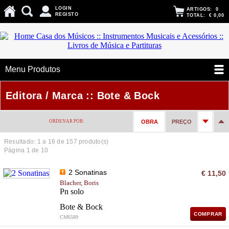
LOGIN
ARTIGOS:
0
REGISTO
TOTAL:
€ 0,00
Menu Produtos
Editora / Marca :: Bote & Bock
ORDENAR POR:
OBRA
PREÇO
Resultado: 1 a
16
de 157 produto(s)
Página 1 de 10
2 Sonatinas
€ 11,50
Blacher, Boris
Pn solo
Bote & Bock
COMPRAR
CM6589