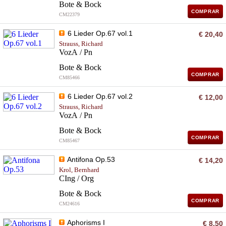
Bote & Bock
COMPRAR
CM22379
6 Lieder Op.67 vol.1
€ 20,40
Strauss, Richard
VozA / Pn
Bote & Bock
COMPRAR
CM85466
6 Lieder Op.67 vol.2
€ 12,00
Strauss, Richard
VozA / Pn
Bote & Bock
COMPRAR
CM85467
Antifona Op.53
€ 14,20
Krol, Bernhard
CIng / Org
Bote & Bock
COMPRAR
CM24616
Aphorisms I
€ 8,50