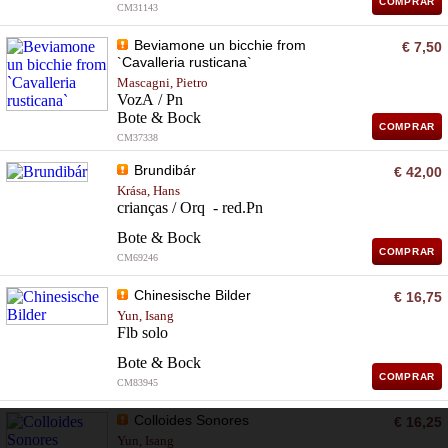
COMPRAR
CM31143
Beviamone un bicchie from
€ 7,50
`Cavalleria rusticana`
Mascagni, Pietro
VozA / Pn
Bote & Bock
COMPRAR
CM37338
Brundibár
€ 42,00
Krása, Hans
crianças / Orq - red.Pn
Bote & Bock
COMPRAR
CM69246
Chinesische Bilder
€ 16,75
Yun, Isang
Flb solo
Bote & Bock
COMPRAR
CM83945
Colloides Sonores
€ 16,25
Yun, Isang