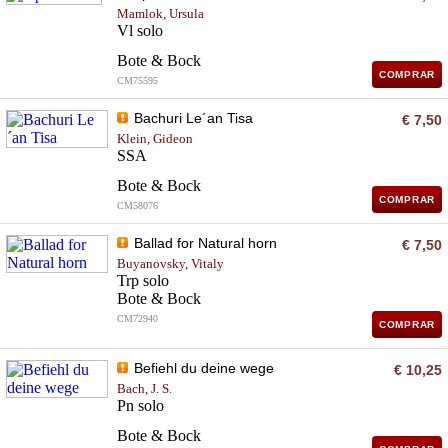
Mamlok, Ursula
Vl solo
Bote & Bock
COMPRAR
CM75595
Bachuri Le´an Tisa
€ 7,50
Klein, Gideon
SSA
Bote & Bock
COMPRAR
CM58076
Ballad for Natural horn
€ 7,50
Buyanovsky, Vitaly
Trp solo
Bote & Bock
CM72940
COMPRAR
Befiehl du deine wege
€ 10,25
Bach, J. S.
Pn solo
Bote & Bock