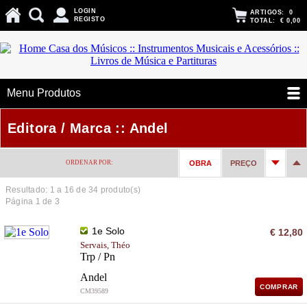
LOGIN
ARTIGOS:
0
REGISTO
TOTAL:
€ 0,00
Menu Produtos
Editora / Marca :: Andel
ORDENAR POR:
OBRA
PREÇO
Resultado: 1 a
16
de 34 produto(s)
Página 1 de 3
1e Solo
€ 12,80
Servais, Théo
Trp / Pn
Andel
COMPRAR
CM39589