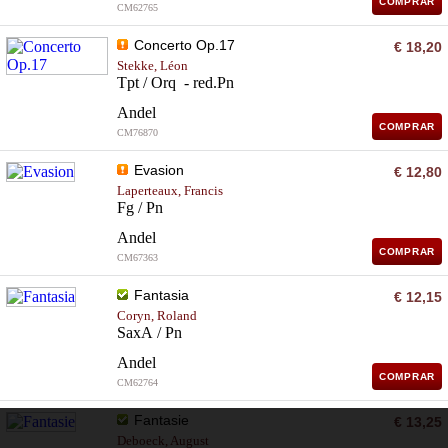
COMPRAR
CM62765
Concerto Op.17
€ 18,20
Stekke, Léon
Tpt / Orq - red.Pn
Andel
COMPRAR
CM76870
Evasion
€ 12,80
Laperteaux, Francis
Fg / Pn
Andel
COMPRAR
CM67363
Fantasia
€ 12,15
Coryn, Roland
SaxA / Pn
Andel
COMPRAR
CM62764
Fantasie
€ 13,25
Deboeck, August