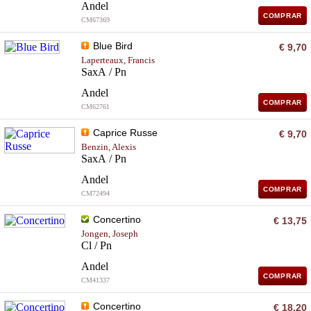
Andel
COMPRAR
CM67369
Blue Bird
€ 9,70
Laperteaux, Francis
SaxA / Pn
Andel
COMPRAR
CM62761
Caprice Russe
€ 9,70
Benzin, Alexis
SaxA / Pn
Andel
COMPRAR
CM72494
Concertino
€ 13,75
Jongen, Joseph
Cl / Pn
Andel
COMPRAR
CM41337
Concertino
€ 18,20