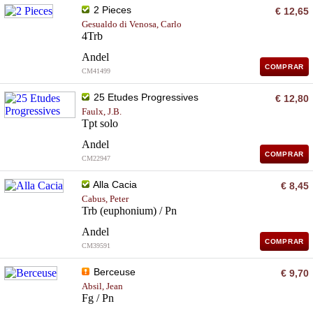
2 Pieces
€ 12,65
Gesualdo di Venosa, Carlo
4Trb
Andel
COMPRAR
CM41499
25 Etudes Progressives
€ 12,80
Faulx, J.B.
Tpt solo
Andel
COMPRAR
CM22947
Alla Cacia
€ 8,45
Cabus, Peter
Trb (euphonium) / Pn
Andel
COMPRAR
CM39591
Berceuse
€ 9,70
Absil, Jean
Fg / Pn