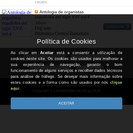
CM53835
Antologia de organistas
españoles del siglo XVII vol.4
Album
Org solo
Biblioteca Central Barcelona
CM53836
Política de Privacidade
Termos e Condições
Livro de Reclamações
CONTACTOS
Todos os valores incluem IVA à taxa em vigor
Copyright © CASADOSMUSICOS.pt 2026
Desenvolvido por Optimeios