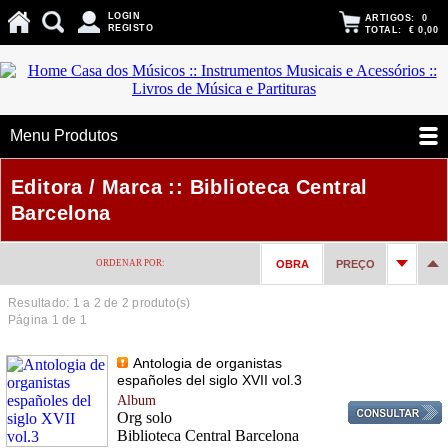
LOGIN
ARTIGOS:
0
REGISTO
TOTAL:
€ 0,00
Menu Produtos
Editora / Marca :: Biblioteca Central
Barcelona
ORDENAR POR:
OBRA
PREÇO
Resultado: 1 a
2
de 2 produto(s)
Página 1 de 1
Antologia de organistas
españoles del siglo XVII vol.3
Album
Org solo
Biblioteca Central Barcelona