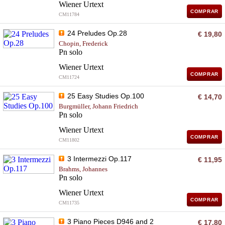
Wiener Urtext
COMPRAR
CM11784
24 Preludes Op.28
€ 19,80
Chopin, Frederick
Pn solo
Wiener Urtext
COMPRAR
CM11724
25 Easy Studies Op.100
€ 14,70
Burgmüller, Johann Friedrich
Pn solo
Wiener Urtext
COMPRAR
CM11802
3 Intermezzi Op.117
€ 11,95
Brahms, Johannes
Pn solo
Wiener Urtext
COMPRAR
CM11735
3 Piano Pieces D946 and 2
€ 17,80