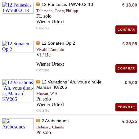
12 Fantasias TWV40:2-13
€ 18,80
Telemann, Georg Philipp
FL solo
Wiener Urtext
CM53721
COMPRAR
12 Sonaten Op.2
€ 35,95
Vivaldi, Antonio
Vl / Bc
Wiener Urtext
COMPRAR
CM73380
12 Variations `Ah, vous dirai-je,
€ 9,00
Maman` KV265
Mozart, W.A.
Pn solo
Wiener Urtext
COMPRAR
CM11791
2 Arabesques
€ 10,25
Debussy, Claude
Pn solo