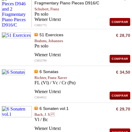
Fragmentary Piano Pieces D916/C
Schubert, Franz
Pn solo
Wiener Urtext
COMPRAR
CM81773
51 Exercices
€ 28,70
Brahms, Johannes
Pn solo
Wiener Urtext
COMPRAR
CM55799
6 Sonatas
€ 34,50
Richter, Franz Xaver
FL (Vl) / Vc / Cr (Pn)
Wiener Urtext
COMPRAR
CM44912
6 Sonaten vol.1
€ 29,70
Bach, J. S.
Vl / Bc
Wiener Urtext