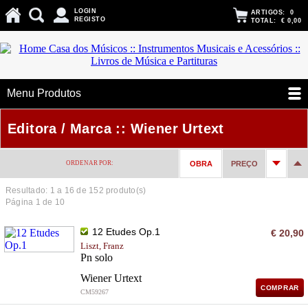
LOGIN
ARTIGOS:
0
REGISTO
TOTAL:
€ 0,00
Menu Produtos
Editora / Marca :: Wiener Urtext
ORDENAR POR:
OBRA
PREÇO
Resultado: 1 a
16
de 152 produto(s)
Página 1 de 10
12 Etudes Op.1
€ 20,90
Liszt, Franz
Pn solo
Wiener Urtext
COMPRAR
CM59267