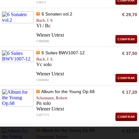
COMPRAR
CM371
6 Sonaten vol.2
€ 29,70
Bach, J. S.
Vl / Bc
Wiener Urtext
COMPRAR
CM60386
6 Suites BWV1007-12
€ 37,50
Bach, J. S.
Vc solo
Wiener Urtext
COMPRAR
CM44501
Album for the Young Op.68
€ 17,20
Schumann, Robert
Pn solo
Wiener Urtext
CM77773
COMPRAR
Album for the Young Op.68
€ 12,70
Schumann, Robert