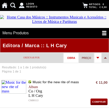
LOGIN
ARTIGOS:
0
REGISTO
TOTAL:
€ 0,00
Menu Produtos
Editora / Marca :: L H Cary
ORDENAR POR:
OBRA
PREÇO
Resultado: 1 a
1
de 1 produto(s)
Página 1 de 1
Music for the new rite of mass
€ 11,00
Album
Co / Org
L H Cary
CM80113
COMPRAR