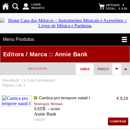
LOGIN
ARTIGOS:
0
REGISTO
TOTAL:
€ 0,00
Menu Produtos
Editora / Marca :: Annie Bank
ORDENAR POR:
OBRA
PREÇO
Resultado: 1 a
5
de 5 produto(s)
Página 1 de 1
Cantica pro tempore natali I
€ 5,15
Strategier, Herman
SATB - score
Annie Bank
CM51571
COMPRAR