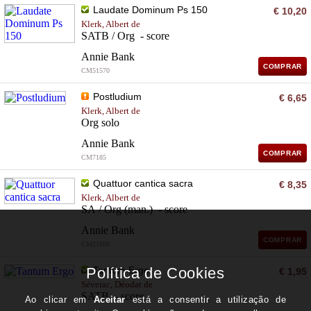
Laudate Dominum Ps 150
€ 10,20
Klerk, Albert de
SATB / Org - score
Annie Bank
COMPRAR
CM51570
Postludium
€ 6,65
Klerk, Albert de
Org solo
Annie Bank
COMPRAR
CM7185
Quattuor cantica sacra
€ 8,35
Klerk, Albert de
SA / Org (man.) - score
Annie Bank
COMPRAR
CM21060
Tantum Ergo
€ 1,95
Séverac, Déodat de
SATB - score