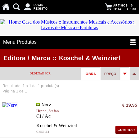
LOGIN
ARTIGOS:
0
REGISTO
TOTAL:
€ 0,00
Menu Produtos
Editora / Marca :: Koschel & Weinzierl
ORDENAR POR:
OBRA
PREÇO
Resultado: 1 a
1
de 1 produto(s)
Página 1 de 1
Nerv
€ 19,95
Hippe, Stefan
Cl / Ac
Koschel & Weinzierl
COMPRAR
CM59164