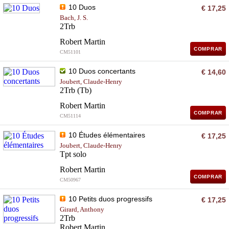
10 Duos
€ 17,25
Bach, J. S.
2Trb
Robert Martin
COMPRAR
CM51101
10 Duos concertants
€ 14,60
Joubert, Claude-Henry
2Trb (Tb)
Robert Martin
COMPRAR
CM51114
10 Études élémentaires
€ 17,25
Joubert, Claude-Henry
Tpt solo
Robert Martin
COMPRAR
CM50967
10 Petits duos progressifs
€ 17,25
Girard, Anthony
2Trb
Robert Martin