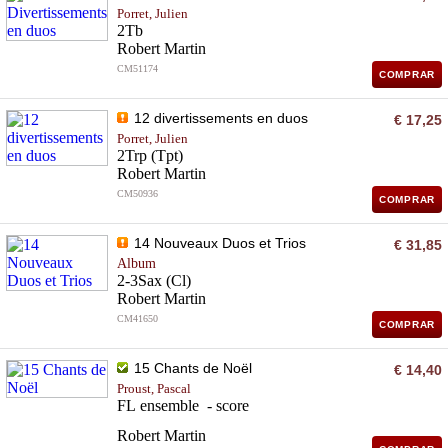
Porret, Julien
2Tb
Robert Martin
CM51174
COMPRAR
12 divertissements en duos
€ 17,25
Porret, Julien
2Trp (Tpt)
Robert Martin
CM50936
COMPRAR
14 Nouveaux Duos et Trios
€ 31,85
Album
2-3Sax (Cl)
Robert Martin
CM41650
COMPRAR
15 Chants de Noël
€ 14,40
Proust, Pascal
FL ensemble - score
Robert Martin