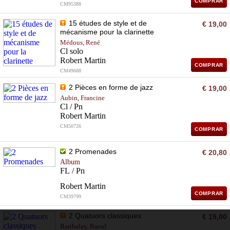
COMPRAR
CM95388
15 études de style et de
€ 19,00
mécanisme pour la clarinette
Médous, René
Cl solo
Robert Martin
COMPRAR
CM49688
2 Pièces en forme de jazz
€ 19,00
Aubin, Francine
Cl / Pn
Robert Martin
CM50726
COMPRAR
2 Promenades
€ 20,80
Album
FL / Pn
Robert Martin
COMPRAR
CM39799
2 Quatuors classiques
€ 19,00
Barthalay, Raoul