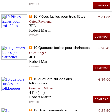
CM51108
COMPRAR
10 Pièces faciles pour trois flûtes
€ 31,85
Guiot, Raymond
3FL
Robert Martin
CM50661
COMPRAR
10 Quatuors faciles pour clarinettes
€ 28,45
Gilet, Roger
4Cl
Robert Martin
CM49860
COMPRAR
10 quatuors sur des airs
€ 34,00
folkloriques
Gourdeau, Michel
4Trb (Tb)
Robert Martin
COMPRAR
CM51110
12 Divertissements en duos
€ 24,50