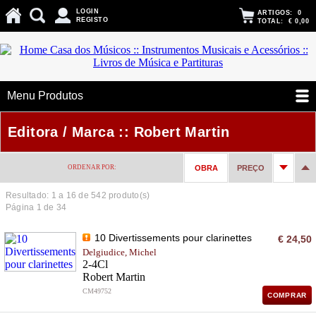
LOGIN
ARTIGOS:
0
REGISTO
TOTAL:
€ 0,00
Menu Produtos
Editora / Marca :: Robert Martin
ORDENAR POR:
OBRA
PREÇO
Resultado: 1 a
16
de 542 produto(s)
Página 1 de 34
10 Divertissements pour clarinettes
€ 24,50
Delgiudice, Michel
2-4Cl
Robert Martin
CM49752
COMPRAR