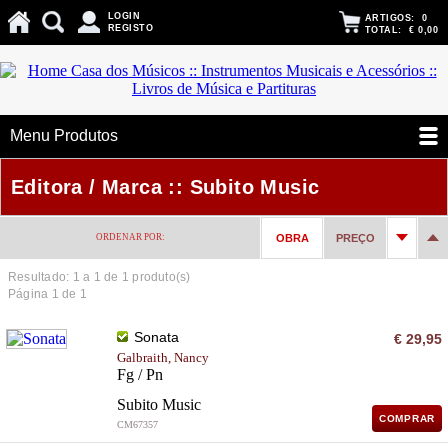
LOGIN
ARTIGOS:
0
REGISTO
TOTAL:
€ 0,00
Menu Produtos
Editora / Marca :: Subito Music
ORDENAR POR:
OBRA
PREÇO
Resultado: 1 a
1
de 1 produto(s)
Página 1 de 1
Sonata
€ 29,95
Galbraith, Nancy
Fg / Pn
Subito Music
COMPRAR
CM67357