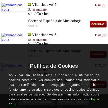
Villancicos vol.2
€ 41,50
Soler, Antonio
soli / Co / Inst
Sociedad Española de Musicologia
COMPRAR
CM36704
Villancicos vol.3
€ 41,50
Soler, Antonio
soli / Co / Inst
Sociedad Española de Musicologia
COMPRAR
CM36705
Villancicos vol.4
€ 41,50
Soler, Antonio
soli / Co / Inst
Sociedad Española de Musicologia
COMPRAR
CM36706
Política de Privacidade
Termos e Condições