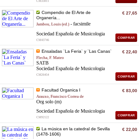
CM33811
Compendio de El Arte de
€ 27,65
Organería...
- facsimile
Jambou, Louis (ed.)
Sociedad Española de Musicologia
COMPRAR
CM43746
Ensaladas `La Feria` y `Las Canas`
€ 22,40
Flecha, F. Mateo
SATB
Sociedad Española de Musicologia
CM26454
COMPRAR
Facultad Organica I
€ 83,00
Arauxo, Francisco Correa de
Org solo (m)
Sociedad Española de Musicologia
COMPRAR
CM92122
La música en la catedral de Sevilla
€ 22,00
(1478-1606)