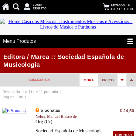
LOGIN
ARTIGOS:
0
REGISTO
TOTAL:
€ 0,00
Menu Produtos
Editora / Marca :: Sociedad Española de
Musicologia
ORDENAR POR:
OBRA
PREÇO
Resultado: 1 a
11
de 11 produto(s)
Página 1 de 1
6 Sonatas
€ 24,50
Nebra, Manuel Blasco de
Org (Cr)
Sociedad Española de Musicologia
COMPRAR