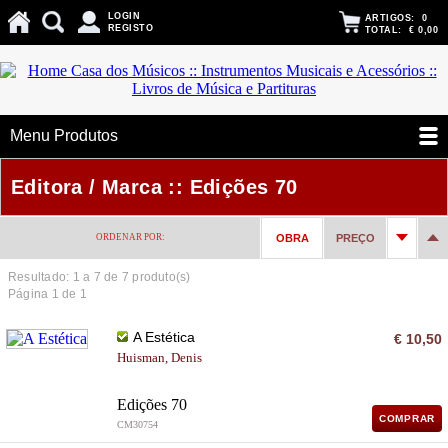
LOGIN
ARTIGOS:
0
REGISTO
TOTAL:
€ 0,00
Menu Produtos
Editora / Marca :: Edições 70
ORDENAR POR:
OBRA
PREÇO
Resultado: 1 a
7
de 7 produto(s)
Página 1 de 1
A Estética
€ 10,50
Huisman, Denis
Edições 70
COMPRAR
CM30754