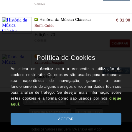
CM8325
História da Música Clássica
€ 31,90
Boffi, Guido
Edições 70
CM65838
COMPRAR
Teoria da Música
Zamacois, Joaquin
Edições 70
CM68025
Política de Privacidade
Termos e Condições
Livro de Reclamações
CONTACTOS
Todos os valores incluem IVA à taxa em vigor