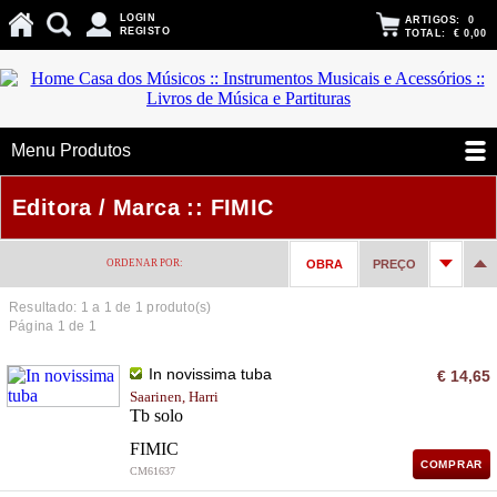
LOGIN
ARTIGOS:
0
REGISTO
TOTAL:
€ 0,00
Menu Produtos
Editora / Marca :: FIMIC
ORDENAR POR:
OBRA
PREÇO
Resultado: 1 a
1
de 1 produto(s)
Página 1 de 1
In novissima tuba
€ 14,65
Saarinen, Harri
Tb solo
FIMIC
COMPRAR
CM61637