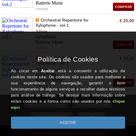
Batterie Music
COMPRAR
CM28384
Orchestral Repertoire for
€ 25,00
Xylophone - vol.1
Album
xylophone
Batterie Music
COMPRAR
CM28387
Orchestral Repertoire for
€ 25,00
Xylophone - vol.2
Album
xylophone
Batterie Music
COMPRAR
CM28388
Política de Privacidade
Termos e Condições
Livro de Reclamações
CONTACTOS
Todos os valores incluem IVA à taxa em vigor