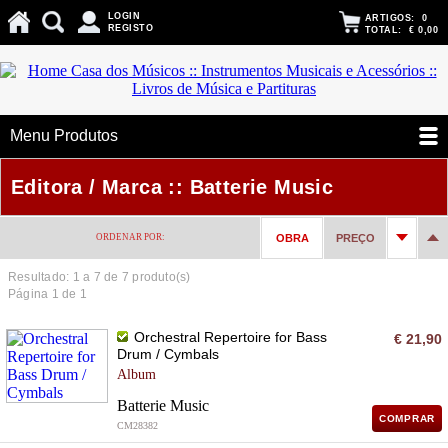
LOGIN
ARTIGOS:
0
REGISTO
TOTAL:
€ 0,00
Menu Produtos
Editora / Marca :: Batterie Music
ORDENAR POR:
OBRA
PREÇO
Resultado: 1 a
7
de 7 produto(s)
Página 1 de 1
Orchestral Repertoire for Bass
€ 21,90
Drum / Cymbals
Album
Batterie Music
COMPRAR
CM28382