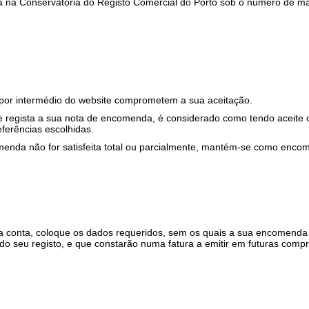
ada na Conservatória do Registo Comercial do Porto sob o número de m
r intermédio do website comprometem a sua aceitação.
 regista a sua nota de encomenda, é considerado como tendo aceite 
ferências escolhidas.
enda não for satisfeita total ou parcialmente, mantém-se como enco
ua conta, coloque os dados requeridos, sem os quais a sua encomenda
do seu registo, e que constarão numa fatura a emitir em futuras compr