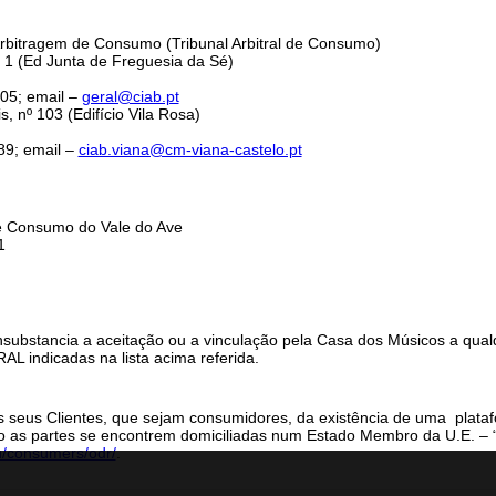
itragem de Consumo (Tribunal Arbitral de Consumo)
 (Ed Junta de Freguesia da Sé)
05; email –
geral@ciab.pt
º 103 (Edifício Vila Rosa)
9; email –
ciab.viana@cm-viana-castelo.pt
e Consumo do Vale do Ave
1
substancia a aceitação ou a vinculação pela Casa dos Músicos a qua
L indicadas na lista acima referida.
eus Clientes, que sejam consumidores, da existência de uma platafor
do as partes se encontrem domiciliadas num Estado Membro da U.E. – “
u/consumers/odr/
.