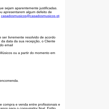
e sejam aparentemente justificadas.
ou apresentarem algum defeito de
l
casadosmusicos@casadosmusicos.pt
.
ser livremente resolvido de acordo
 da data da sua recepção, o Cliente
do email
Músicos ou a partir do momento em
a encomenda.
 compra e venda entre profissionais e
 anos para o consumidor final. Estão