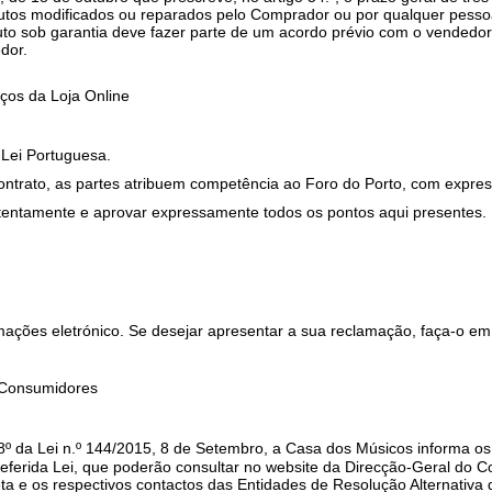
odutos modificados ou reparados pelo Comprador ou por qualquer pess
to sob garantia deve fazer parte de um acordo prévio com o vendedo
dor.
iços da Loja Online
Lei Portuguesa.
ntrato, as partes atribuem competência ao Foro do Porto, com express
tentamente e aprovar expressamente todos os pontos aqui presentes.
ações eletrónico. Se desejar apresentar a sua reclamação, faça-o e
– Consumidores
8º da Lei n.º 144/2015, 8 de Setembro, a Casa dos Músicos informa os
referida Lei, que poderão consultar no website da Direcção-Geral do 
leta e os respectivos contactos das Entidades de Resolução Alternativa