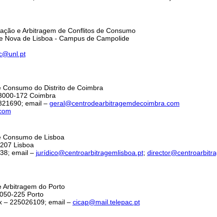
ção e Arbitragem de Conflitos de Consumo
e Nova de Lisboa - Campus de Campolide
c@unl.pt
 Consumo do Distrito de Coimbra
 3000-172 Coimbra
821690; email –
geral@centrodearbitragemdecoimbra.com
.com
e Consumo de Lisboa
207 Lisboa
38; email –
jurídico@centroarbitragemlisboa.pt
;
director@centroarbitr
Arbitragem do Porto
050-225 Porto
 – 225026109; email –
cicap@mail.telepac.pt