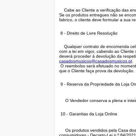
Cabe ao Cliente a verificação das enc
Se os produtos entregues não se encon
fabrico, o cliente deve formular a sua 
8 - Direito de Livre Resolução
Qualquer contrato de encomenda celebr
com a lei em vigor, cabendo ao Cliente
deverá proceder à devolução da respet
casadosmusicos@casadosmusicos.pt
.
O reembolso será efetuado no momento
que o Cliente faça prova da devolução.
9 - Reserva da Propriedade da Loja On
O Vendedor conserva a plena e inteir
10 - Garantias da Loja Online
Os produtos vendidos pela Casa dos Mú
consumidores - Decreto-Lei n.º 84/2021,