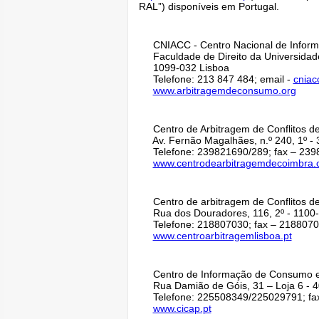
RAL”) disponíveis em Portugal.
CNIACC - Centro Nacional de Informa
Faculdade de Direito da Universidad
1099-032 Lisboa
Telefone: 213 847 484; email -
cniac
www.arbitragemdeconsumo.org
Centro de Arbitragem de Conflitos de
Av. Fernão Magalhães, n.º 240, 1º -
Telefone: 239821690/289; fax – 239
www.centrodearbitragemdecoimbra
Centro de arbitragem de Conflitos d
Rua dos Douradores, 116, 2º - 1100-
Telefone: 218807030; fax – 2188070
www.centroarbitragemlisboa.pt
Centro de Informação de Consumo e 
Rua Damião de Góis, 31 – Loja 6 - 4
Telefone: 225508349/225029791; fax
www.cicap.pt