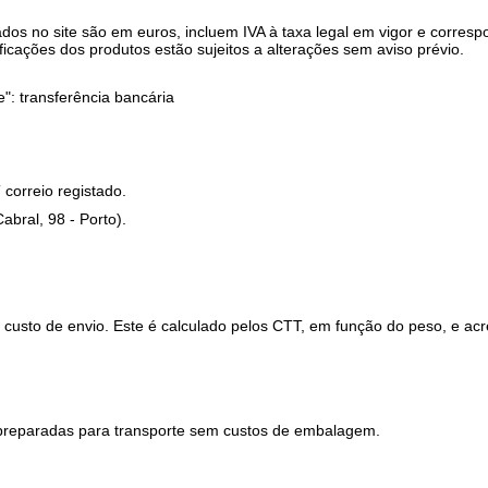
 no site são em euros, incluem IVA à taxa legal em vigor e corresp
cações dos produtos estão sujeitos a alterações sem aviso prévio.
: transferência bancária
rreio registado.
ral, 98 - Porto).
sto de envio. Este é calculado pelos CTT, em função do peso, e ac
eparadas para transporte sem custos de embalagem.