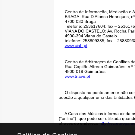
Centro de Informação, Mediação e Arb
BRAGA: Rua D Afonso Henriques, nº 1
4700-030 Braga
Telefone: 253617604; fax – 2536176
VIANA DO CASTELO: Av. Rocha Paris, n
4900-394 Viana do Castelo
telefone: 258809335; fax – 25880938
www.ciab.pt
Centro de Arbitragem de Conflitos d
Rua Capitão Alfredo Guimarães, n.º 
4800-019 Guimarães
www.triave.pt
O disposto no ponto anterior não con
adesão a qualquer uma das Entidades RA
A Casa dos Músicos informa ainda os s
(“online”) que pode ser utilizada quan
através do endereço
http://ec.europa.e