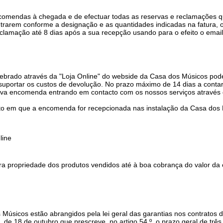
omendas à chegada e de efectuar todas as reservas e reclamações qu
trarem conforme a designação e as quantidades indicadas na fatura, 
reclamação até 8 dias após a sua recepção usando para o efeito o emai
ado através da "Loja Online" do webside da Casa dos Músicos pode 
 suportar os custos de devolução. No prazo máximo de 14 dias a contar
iva encomenda entrando em contacto com os nossos serviços através 
 em que a encomenda for recepcionada nas instalação da Casa dos 
line
a propriedade dos produtos vendidos até à boa cobrança do valor d
sicos estão abrangidos pela lei geral das garantias nos contratos de
 de 18 de outubro que prescreve, no artigo 54.º, o prazo geral de três