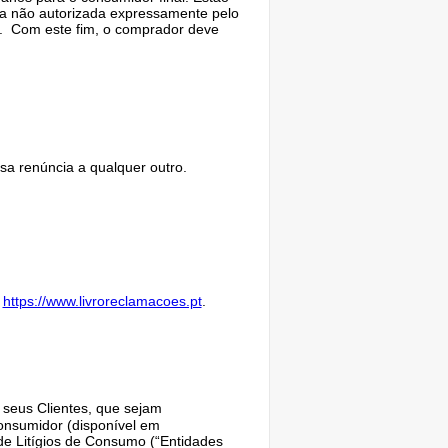
oa não autorizada expressamente pelo
r. Com este fim, o comprador deve
a renúncia a qualquer outro.
m
https://www.livroreclamacoes.pt
.
 seus Clientes, que sejam
Consumidor (disponível em
 de Litígios de Consumo (“Entidades