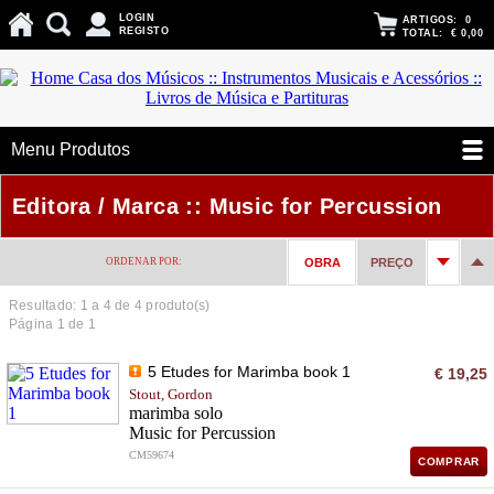
LOGIN
ARTIGOS:
0
REGISTO
TOTAL:
€ 0,00
Menu Produtos
Editora / Marca :: Music for Percussion
ORDENAR POR:
OBRA
PREÇO
Resultado: 1 a
4
de 4 produto(s)
Página 1 de 1
5 Etudes for Marimba book 1
€ 19,25
Stout, Gordon
marimba solo
Music for Percussion
CM59674
COMPRAR