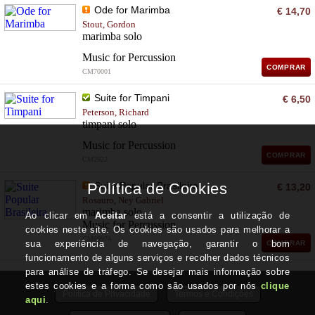
Ode for Marimba
€ 14,70
Stout, Gordon
marimba solo
Music for Percussion
COMPRAR
CM70001
Suite for Timpani
€ 6,50
Peterson, Richard
timpani solo
Music for Percussion
COMPRAR
CM2922
Suite Popular Brasileira
€ 13,20
Rosauro, Ney Gabriel
marimba solo
Music for Percussion
CM69974
COMPRAR
Política de Privacidade
Termos e Condições