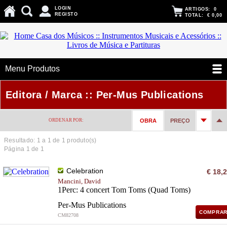
LOGIN
ARTIGOS:
0
REGISTO
TOTAL:
€ 0,00
Menu Produtos
Editora / Marca :: Per-Mus Publications
ORDENAR POR:
OBRA
PREÇO
Resultado: 1 a
1
de 1 produto(s)
Página 1 de 1
Celebration
€ 18,
Mancini, David
1Perc: 4 concert Tom Toms (Quad Toms)
Per-Mus Publications
COMPRA
CM82708