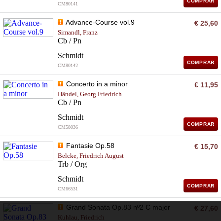
COMPRAR
CM80141
Advance-Course vol.9
€ 25,60
Simandl, Franz
Cb / Pn
Schmidt
COMPRAR
CM80142
Concerto in a minor
€ 11,95
Händel, Georg Friedrich
Cb / Pn
Schmidt
COMPRAR
CM58036
Fantasie Op.58
€ 15,70
Belcke, Friedrich August
Trb / Org
Schmidt
COMPRAR
CM66531
Grand Sonata Op.83 nº2 C major
€ 27,60
Kuhlau, Friedrich