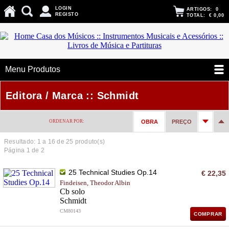
LOGIN
ARTIGOS:
0
REGISTO
TOTAL:
€ 0,00
Menu Produtos
Editora / Marca :: Schmidt
ORDENAR POR:
OBRA
PREÇO
Resultado: 1 a
16
de 25 produto(s)
Página 1 de 2
25 Technical Studies Op.14
€ 22,35
Findeisen, Theodor Albin
Cb solo
Schmidt
CM80143
COMPRAR